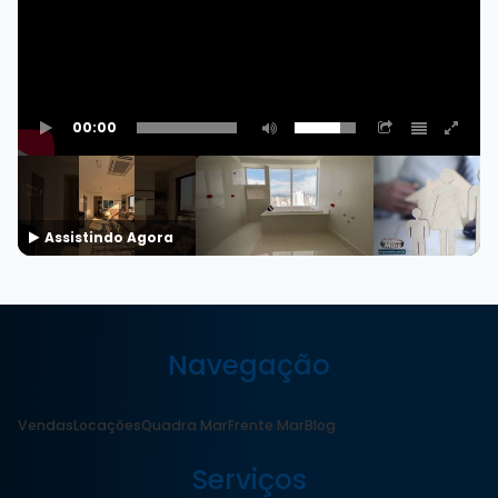
00:00
Assistindo Agora
Navegação
Vendas
Locações
Quadra Mar
Frente Mar
Blog
Serviços