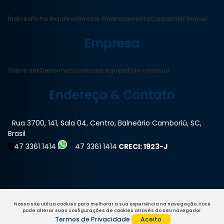
Índices
Ficha Inquilino
Simular Financiamento
Cadastrar Imóvel
Empresa
Sobre nós
Depoimentos
Nossa equipe
Fale conosco
Endereço & Contato
Rua 3700
,
141
,
Sala 04
,
Centro
,
Balneário Camboriú
,
SC
,
Brasil
47 3361 1414
47 3361 1414
CRECI: 1923-J
Nosso site utiliza cookies para melhorar a sua experiência na navegação.
Você
pode alterar suas configurações de cookies através do seu navegador.
Termos de Privacidade
Aceito