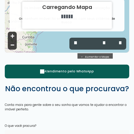
Carregando Mapa
Os imóveis encontrados não tem sua localização
definida.
Ou nenhum Imóvel foi encontrado com seus critérios de
Busca.
+
−
Aumentar o Mapa
Atendimento pelo
WhatsApp
Não encontrou o que procurava?
Conta mais para gente sobre o seu sonho que vamos te ajudar a encontrar o
imóvel perfeito.
O que você procura?