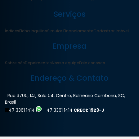
Serviços
Índices
Ficha Inquilino
Simular Financiamento
Cadastrar Imóvel
Empresa
Sobre nós
Depoimentos
Nossa equipe
Fale conosco
Endereço & Contato
Rua 3700
,
141
,
Sala 04
,
Centro
,
Balneário Camboriú
,
SC
,
Brasil
47 3361 1414
47 3361 1414
CRECI: 1923-J