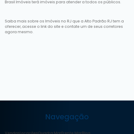
Brasil Imóveis terá imóveis para atender a todos os públicos.
Saiba mais sobre os Imóveis no RJ que a Alto Padrão RJ tem a
oferecer, acesse o link do site e contate um de seus corretores
agora mesmo.
Navegação
Vendas
Locações
Quadra Mar
Frente Mar
Blog